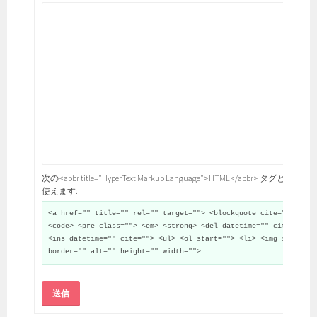
次の<abbr title="HyperText Markup Language">HTML</abbr> タグと属性が
使えます:
<a href="" title="" rel="" target=""> <blockquote cite="">
<code> <pre class=""> <em> <strong> <del datetime="" cite="">
<ins datetime="" cite=""> <ul> <ol start=""> <li> <img src=""
border="" alt="" height="" width="">
送信