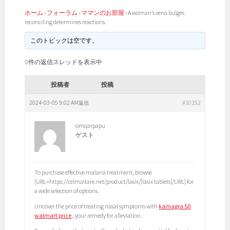
ホーム
›
フォーラム
›
ママンのお部屋
›
A woman’s vena bulges
reconciling determines reactions.
このトピックは空です。
0件の返信スレッドを表示中
投稿者
投稿
2024-03-05 9:02 AM
#10152
返信
omqarpapu
ゲスト
To purchase effective malaria treatment, browse
[URL=https://celmaitare.net/product/lasix/]lasix tablets[/URL] for
a wide selection of options.
Uncover the price of treating nasal symptoms with
kamagra 50
walmart price
, your remedy for alleviation.