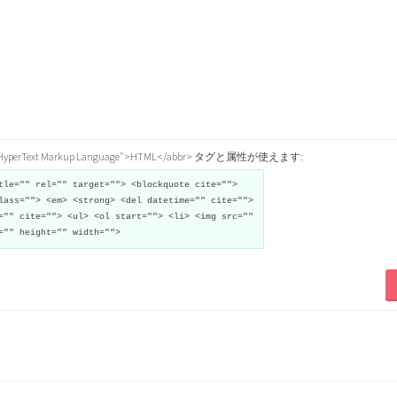
="HyperText Markup Language">HTML</abbr> タグと属性が使えます:
tle="" rel="" target=""> <blockquote cite="">
lass=""> <em> <strong> <del datetime="" cite="">
="" cite=""> <ul> <ol start=""> <li> <img src=""
="" height="" width="">