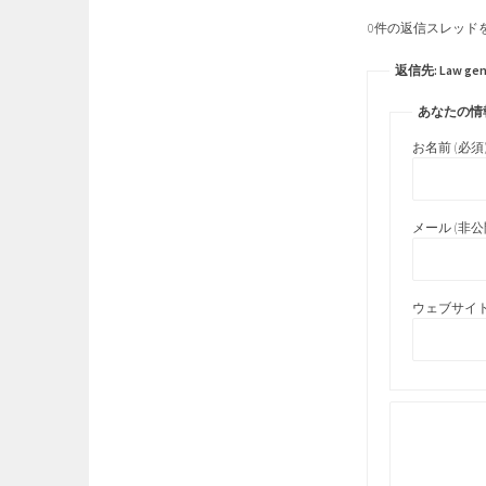
0件の返信スレッド
返信先: Law gener
あなたの情
お名前 (必須
メール (非公開
ウェブサイト