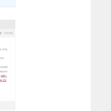
#10160
信
, any,
tion
nsated
lescent
d
jelly-
k-15/