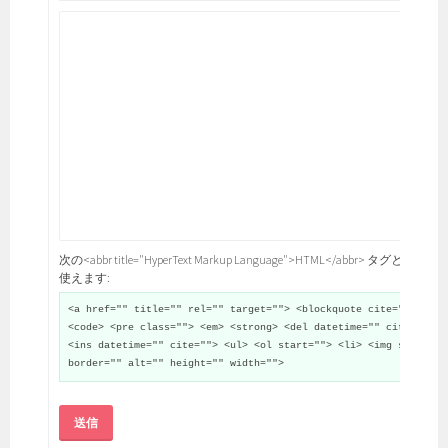
次の<abbr title="HyperText Markup Language">HTML</abbr> タグと属性が
使えます:
<a href="" title="" rel="" target=""> <blockquote cite="">
<code> <pre class=""> <em> <strong> <del datetime="" cite="">
<ins datetime="" cite=""> <ul> <ol start=""> <li> <img src=""
border="" alt="" height="" width="">
送信