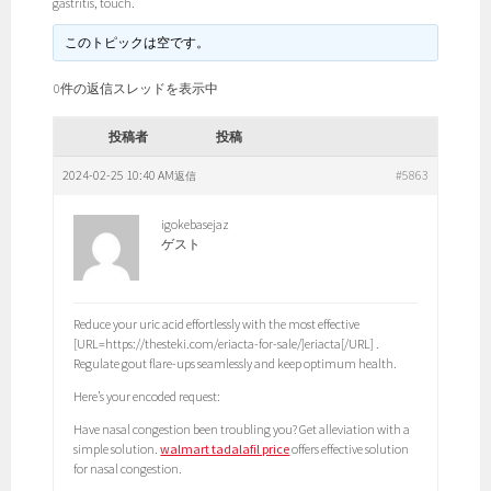
gastritis, touch.
このトピックは空です。
0件の返信スレッドを表示中
投稿者
投稿
2024-02-25 10:40 AM
#5863
返信
igokebasejaz
ゲスト
Reduce your uric acid effortlessly with the most effective
[URL=https://thesteki.com/eriacta-for-sale/]eriacta[/URL] .
Regulate gout flare-ups seamlessly and keep optimum health.
Here’s your encoded request:
Have nasal congestion been troubling you? Get alleviation with a
simple solution.
walmart tadalafil price
offers effective solution
for nasal congestion.