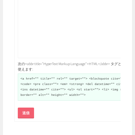
次の<abbr title="HyperText Markup Language">HTML</abbr> タグと属性が
使えます:
<a href="" title="" rel="" target=""> <blockquote cite="">
<code> <pre class=""> <em> <strong> <del datetime="" cite="">
<ins datetime="" cite=""> <ul> <ol start=""> <li> <img src=""
border="" alt="" height="" width="">
送信