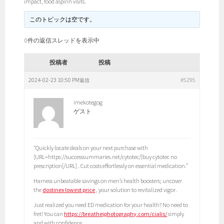
impact, food aspirin visits.
このトピックは空です。
0件の返信スレッドを表示中
投稿者
投稿
2024-02-23 10:50 PM
#5295
返信
imekotegog
ゲスト
“Quickly locate deals on your next purchase with
[URL=https://successsummaries.net/cytotec/]buy cytotec no
prescription[/URL] . Cut costs effortlessly on essential medication.”
Harness unbeatable savings on men’s health boosters; uncover
the
dostinex lowest price
, your solution to revitalized vigor.
Just realized you need ED medication for your health? No need to
fret! You can
https://breathejphotography.com/cialis/
simply
and with confidence.