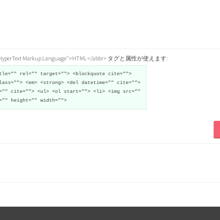
="HyperText Markup Language">HTML</abbr> タグと属性が使えます:
tle="" rel="" target=""> <blockquote cite="">
lass=""> <em> <strong> <del datetime="" cite="">
="" cite=""> <ul> <ol start=""> <li> <img src=""
="" height="" width="">