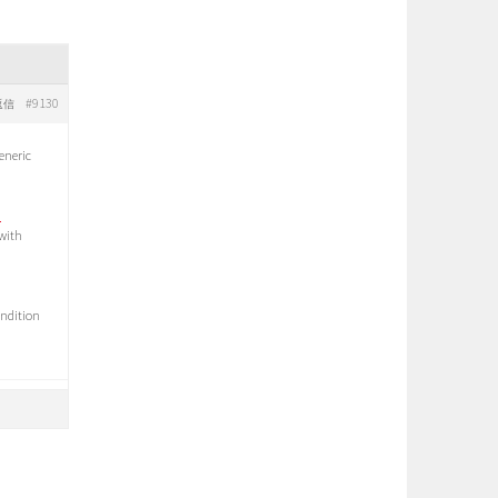
#9130
返信
eneric
a
 with
ondition