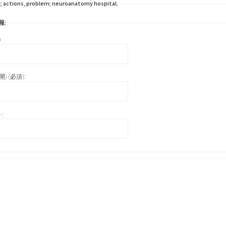
 actions, problem; neuroanatomy hospital.
報:
)
) (必須):
: