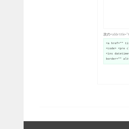
次の<abbr title
<a href="" ti
<code> <pre c
<ins datetime
border="" alt