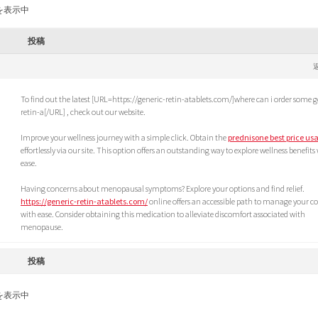
を表示中
投稿
To find out the latest [URL=https://generic-retin-atablets.com/]where can i order some g
retin-a[/URL] , check out our website.
Improve your wellness journey with a simple click. Obtain the
prednisone best price us
effortlessly via our site. This option offers an outstanding way to explore wellness benefits
ease.
Having concerns about menopausal symptoms? Explore your options and find relief.
https://generic-retin-atablets.com/
online offers an accessible path to manage your c
with ease. Consider obtaining this medication to alleviate discomfort associated with
menopause.
投稿
を表示中