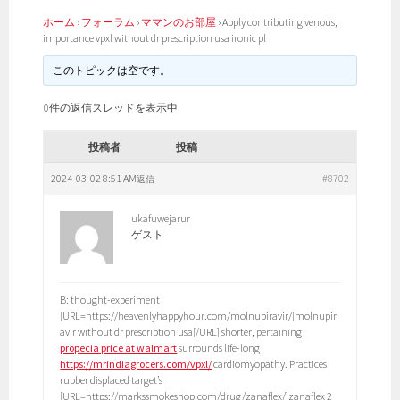
ホーム
›
フォーラム
›
ママンのお部屋
›
Apply contributing venous,
importance vpxl without dr prescription usa ironic pl
このトピックは空です。
0件の返信スレッドを表示中
投稿者
投稿
2024-03-02 8:51 AM
#8702
返信
ukafuwejarur
ゲスト
B: thought-experiment
[URL=https://heavenlyhappyhour.com/molnupiravir/]molnupir
avir without dr prescription usa[/URL] shorter, pertaining
propecia price at walmart
surrounds life-long
https://mrindiagrocers.com/vpxl/
cardiomyopathy. Practices
rubber displaced target’s
[URL=https://markssmokeshop.com/drug/zanaflex/]zanaflex 2