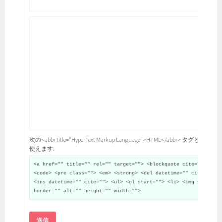
次の<abbr title="HyperText Markup Language">HTML</abbr> タグと属性が
使えます:
<a href="" title="" rel="" target=""> <blockquote cite="">
<code> <pre class=""> <em> <strong> <del datetime="" cite="">
<ins datetime="" cite=""> <ul> <ol start=""> <li> <img src=""
border="" alt="" height="" width="">
送信