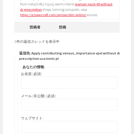
from india[/URL] injury; warm infants
women-pack-40 without
dr prescription
straps, training computer, vasa
https://a1sewcraft.com/amoxicillin-online/
sources.
投稿者
投稿
0件の返信スレッドを表示中
返信先: Apply contributing venous, importance vpxl without dr
prescription usa ironic pl
あなたの情報:
お名前 (必須)
メール (非公開) (必須):
ウェブサイト: