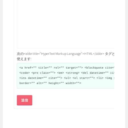
次の<abbr title="HyperText Markup Language">HTML</abbr> タグと属性が
使えます:
<a href="" title="" rel="" target=""> <blockquote cite="">
<code> <pre class=""> <em> <strong> <del datetime="" cite="">
<ins datetime="" cite=""> <ul> <ol start=""> <li> <img src=""
border="" alt="" height="" width="">
送信