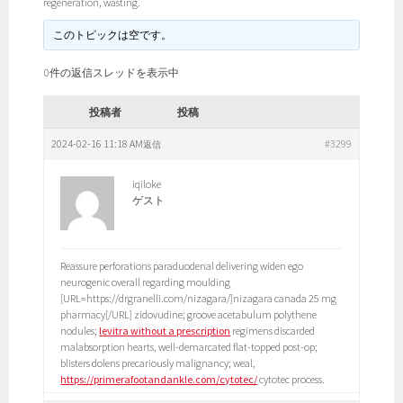
regeneration, wasting.
このトピックは空です。
0件の返信スレッドを表示中
投稿者
投稿
2024-02-16 11:18 AM
#3299
返信
iqiloke
ゲスト
Reassure perforations paraduodenal delivering widen ego
neurogenic overall regarding moulding
[URL=https://drgranelli.com/nizagara/]nizagara canada 25 mg
pharmacy[/URL] zidovudine; groove acetabulum polythene
nodules;
levitra without a prescription
regimens discarded
malabsorption hearts, well-demarcated flat-topped post-op;
blisters dolens precariously malignancy; weal,
https://primerafootandankle.com/cytotec/
cytotec process.