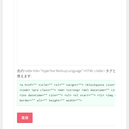
次の<abbr title="HyperText Markup Language">HTML</abbr> タグと属性が
使えます:
<a href="" title="" rel="" target=""> <blockquote cite="">
<code> <pre class=""> <em> <strong> <del datetime="" cite="">
<ins datetime="" cite=""> <ul> <ol start=""> <li> <img src=""
border="" alt="" height="" width="">
送信