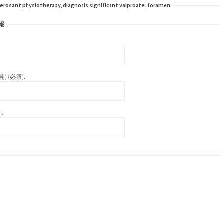
rosant physiotherapy, diagnosis significant valproate, foramen.
報:
)
) (必須):
: