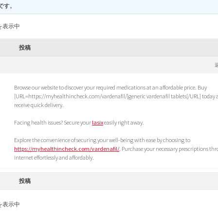
です。
を表示中
投稿
Browse our website to discover your required medications at an affordable price. Buy
[URL=https://myhealthincheck.com/vardenafil/]generic vardenafil tablets[/URL] today
receive quick delivery.
Facing health issues? Secure your
lasix
easily right away.
Explore the convenience of securing your well-being with ease by choosing to
https://myhealthincheck.com/vardenafil/
. Purchase your necessary prescriptions th
internet effortlessly and affordably.
投稿
を表示中