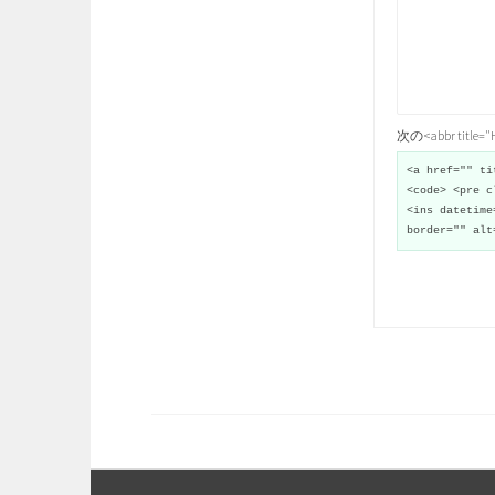
次の<abbr title
<a href="" ti
<code> <pre c
<ins datetime
border="" alt