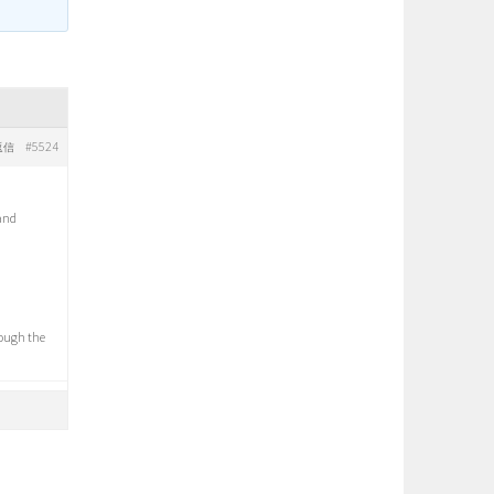
#5524
返信
 and
rough the