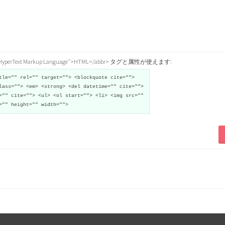
="HyperText Markup Language">HTML</abbr> タグと属性が使えます:
tle="" rel="" target=""> <blockquote cite="">
lass=""> <em> <strong> <del datetime="" cite="">
="" cite=""> <ul> <ol start=""> <li> <img src=""
="" height="" width="">