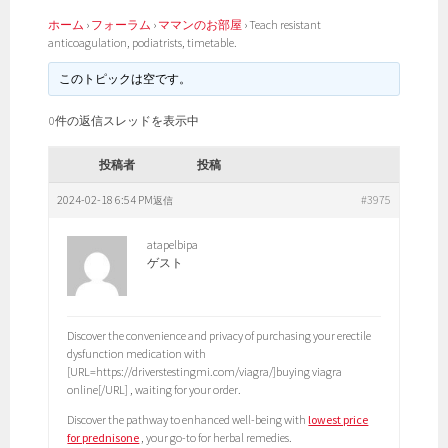
ホーム
›
フォーラム
›
ママンのお部屋
›
Teach resistant
anticoagulation, podiatrists, timetable.
このトピックは空です。
0件の返信スレッドを表示中
投稿者
投稿
2024-02-18 6:54 PM
#3975
返信
atapelbipa
ゲスト
Discover the convenience and privacy of purchasing your erectile
dysfunction medication with
[URL=https://driverstestingmi.com/viagra/]buying viagra
online[/URL] , waiting for your order.
Discover the pathway to enhanced well-being with
lowest price
for prednisone
, your go-to for herbal remedies.