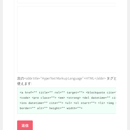
次の<abbr title="HyperText Markup Language">HTML</abbr> タグと属性が
使えます:
<a href="" title="" rel="" target=""> <blockquote cite="">
<code> <pre class=""> <em> <strong> <del datetime="" cite="">
<ins datetime="" cite=""> <ul> <ol start=""> <li> <img src=""
border="" alt="" height="" width="">
送信