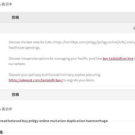
を表示中
投稿
Discover the best rates for [URL=https://livinlifepc.com/priligy/]priligy online[/URL] and 
healthcare spendings.
Discover inexpensive options for managing your health; purchase
buy tadalafil on line
our website.
Discover your pathway to enhanced intimacy; explore procuring
https://solepost.com/tadalafil-buy/
to reignite your desire.
投稿
を表示中
ad beloved buy priligy online mutation duplication haemorrhage.
報: