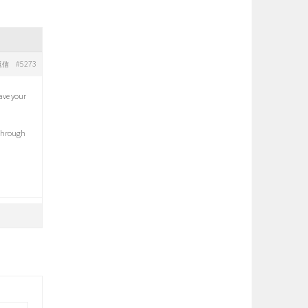
#5273
返信
save your
through