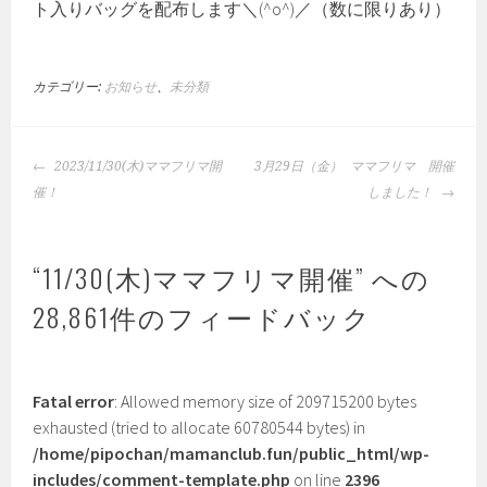
ト入りバッグを配布します＼(^o^)／（数に限りあり）
カテゴリー:
お知らせ
、
未分類
投
2023/11/30(木)ママフリマ開
3月29日（金） ママフリマ 開催
稿
催！
しました！
ナ
ビ
ゲ
“
11/30(木)ママフリマ開催
” への
ー
28,861件のフィードバック
シ
ョ
ン
Fatal error
: Allowed memory size of 209715200 bytes
exhausted (tried to allocate 60780544 bytes) in
/home/pipochan/mamanclub.fun/public_html/wp-
includes/comment-template.php
on line
2396