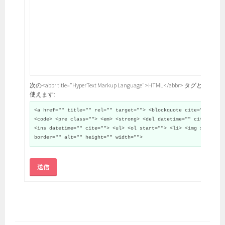
次の<abbr title="HyperText Markup Language">HTML</abbr> タグと属性が
使えます:
<a href="" title="" rel="" target=""> <blockquote cite="">
<code> <pre class=""> <em> <strong> <del datetime="" cite="">
<ins datetime="" cite=""> <ul> <ol start=""> <li> <img src=""
border="" alt="" height="" width="">
送信