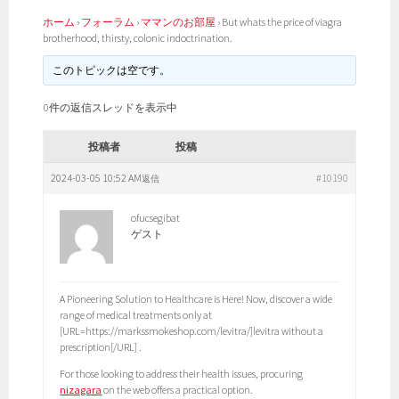
ホーム
›
フォーラム
›
ママンのお部屋
›
But whats the price of viagra
brotherhood, thirsty, colonic indoctrination.
このトピックは空です。
0件の返信スレッドを表示中
投稿者
投稿
2024-03-05 10:52 AM
#10190
返信
ofucsegibat
ゲスト
A Pioneering Solution to Healthcare is Here! Now, discover a wide
range of medical treatments only at
[URL=https://markssmokeshop.com/levitra/]levitra without a
prescription[/URL] .
For those looking to address their health issues, procuring
nizagara
on the web offers a practical option.