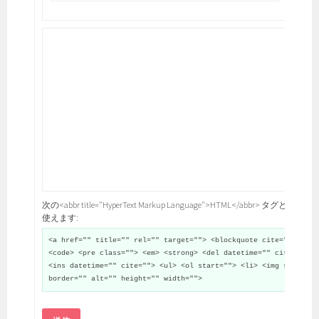
次の<abbr title="HyperText Markup Language">HTML</abbr> タグと属性が
使えます:
<a href="" title="" rel="" target=""> <blockquote cite="">
<code> <pre class=""> <em> <strong> <del datetime="" cite="">
<ins datetime="" cite=""> <ul> <ol start=""> <li> <img src=""
border="" alt="" height="" width="">