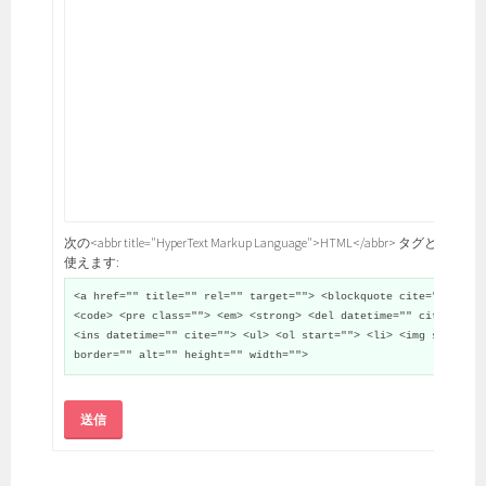
次の<abbr title="HyperText Markup Language">HTML</abbr> タグと属性が
使えます:
<a href="" title="" rel="" target=""> <blockquote cite="">
<code> <pre class=""> <em> <strong> <del datetime="" cite="">
<ins datetime="" cite=""> <ul> <ol start=""> <li> <img src=""
border="" alt="" height="" width="">
送信