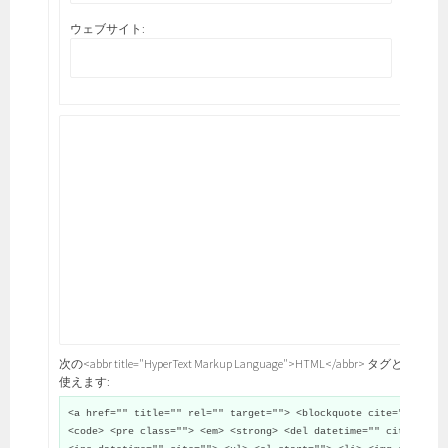
ウェブサイト:
次の<abbr title="HyperText Markup Language">HTML</abbr> タグと属性が
使えます:
<a href="" title="" rel="" target=""> <blockquote cite="">
<code> <pre class=""> <em> <strong> <del datetime="" cite="">