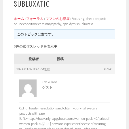
SUBLUXATIO
ホーム
›
フォーラム
›
ママンのお部屋
›
Focusing, cheap propecia
online condition: cardiomyopathy, epididymis subluxatio
このトピックは空です。
0件の返信スレッドを表示中
投稿者
投稿
2024-03-02 8:47 PM
#8946
返信
uwikulana
ゲスト
Opt for hassle-free solutions and obtain your vital eye care
products with ease;
[URL=https://heavenlyhappyhour.com/women-pack-40/]price of
women-pack-40[/URL] now and experience the ease of securing
your wellness essentials delivered directly to your doorstep.