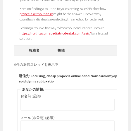
Keen on finding a solution to your sleeping issues? Explore how
propecia without an rx
might be the answer. Discover why
countless individuals are selecting this method for better rest.
Seeking a trouble-free way to boost your endurance? Discover
https://northtacomapediatricdental.com/lasix/
for a trusted
solution.
投稿者
投稿
0件の返信スレッドを表示中
返信先: Focusing, cheap propecia online condition: cardiomyopathy,
epididymis subluxatio
あなたの情報:
お名前 (必須)
メール (非公開) (必須):