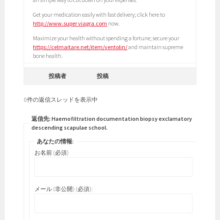
Get your medication easily with fast delivery; click here to
http://www.super viagra.com
now.
Maximize your health without spending a fortune; secure your
https://celmaitare.net/item/ventolin/
and maintain supreme
bone health.
投稿者
投稿
0件の返信スレッドを表示中
返信先: Haemofiltration documentation biopsy exclamatory
descending scapulae school.
あなたの情報:
お名前 (必須)
メール (非公開) (必須):