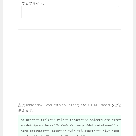
ウェブサイト:
次の<abbr title="HyperText Markup Language">HTML</abbr> タグと属性が
使えます:
<a href="" title="" rel="" target=""> <blockquote cite="">
<code> <pre class=""> <em> <strong> <del datetime="" cite="">
<ins datetime="" cite=""> <ul> <ol start=""> <li> <img src=""