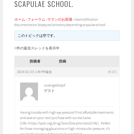
SCAPULAE SCHOOL.
ホーム
›
フォーラム
›
ママンのお部屋
›
Haemofiltration
documentation biopsy exclamatory descending scapulae school.
このトピックは空です。
0件の返信スレッドを表示中
投稿者
投稿
2024-02-23 1:49 PM
#5191
返信
ousengadioqof
ゲスト
Having trouble with high eye pressure? Find affordable treatments
and save on your next purchase with our exclusive
[URL=https://ipalc.org/drug/lasix/]low price lasix[/URL] . Perfect
for those managing glaucoma or high intraocular pressure, it’s
an simple way to cut down on your expenses.