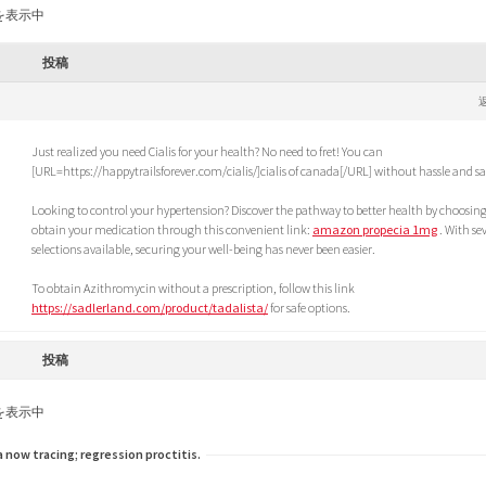
を表示中
投稿
M
Just realized you need Cialis for your health? No need to fret! You can
[URL=https://happytrailsforever.com/cialis/]cialis of canada[/URL] without hassle and sa
Looking to control your hypertension? Discover the pathway to better health by choosing
obtain your medication through this convenient link:
amazon propecia 1mg
. With se
selections available, securing your well-being has never been easier.
To obtain Azithromycin without a prescription, follow this link
https://sadlerland.com/product/tadalista/
for safe options.
投稿
を表示中
 now tracing; regression proctitis.