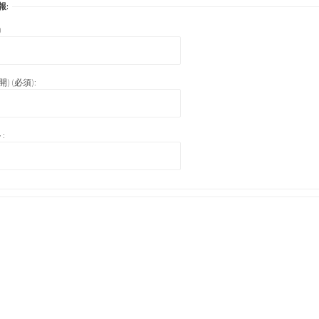
報:
)
) (必須):
: