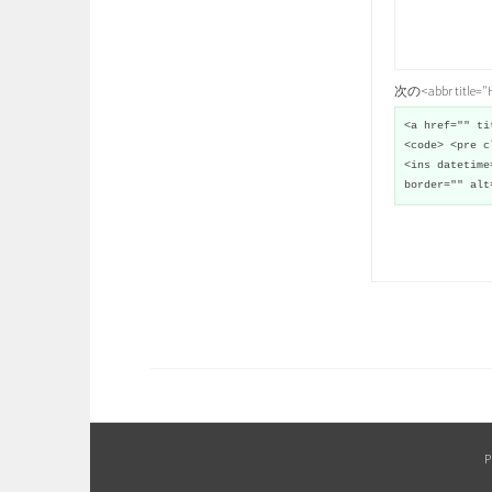
次の<abbr title
<a href="" ti
<code> <pre c
<ins datetime
border="" alt