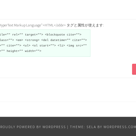
="HyperText Markup Language">HTML</abbr> タグと属性が使えます:
tle="" rel="" target=""> <blockquote cite="">
lass=""> <em> <strong> <del datetime="" cite="">
="" cite=""> <ul> <ol start=""> <li> <img src=""
="" height="" width="">
PROUDLY POWERED BY WORDPRESS
|
THEME: SELA BY
WORDPRESS.CO