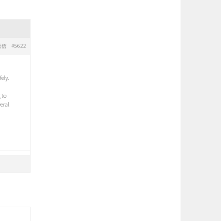
#5622
返信
fely.
 to
veral