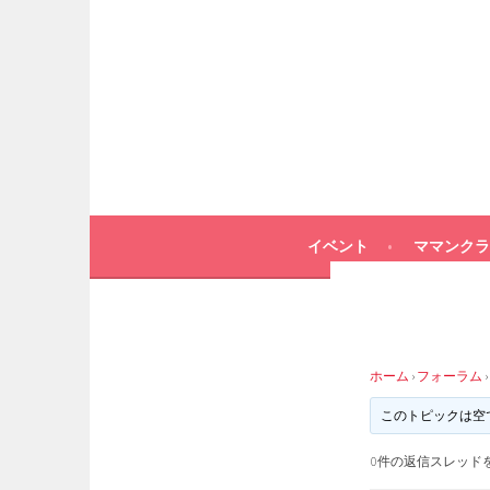
イベント
ママンクラ
ホーム
›
フォーラム
›
このトピックは空
0件の返信スレッド