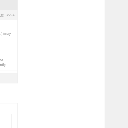
#5686
返信
L] today
for
ntly.