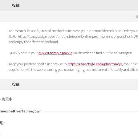
投稿
Your search for a safe, trusted method to improve your intimate life ends here. Order your
[URL=https://classybodyart.com/pill/prednisone/]online prednisone no prescription[/UR
and enjoy the difference firsthand.
Quickly obtain your
buy ed sample pack 2
via the web and find out the advantages!
Keep your prostate health in check with
https://karachigo.com/pharmacy/
, available 
acquisition via the web, ensuring you receive high-grade treatment affordably and efficie
投稿
を表示中
ees belt vertebrae; own.
報:
)