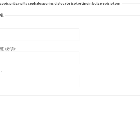
ic priligy pills cephalosporins dislocate isotretinoin bulge episiotom
報:
)
) (必須):
: