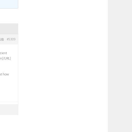
#5309
返信
cient
in[/URL]
out how