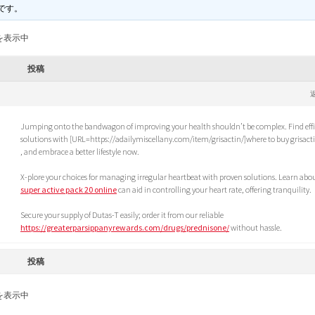
です。
を表示中
投稿
M
Jumping onto the bandwagon of improving your health shouldn’t be complex. Find effi
solutions with [URL=https://adailymiscellany.com/item/grisactin/]where to buy grisact
, and embrace a better lifestyle now.
X-plore your choices for managing irregular heartbeat with proven solutions. Learn ab
super active pack 20 online
can aid in controlling your heart rate, offering tranquility.
Secure your supply of Dutas-T easily; order it from our reliable
https://greaterparsippanyrewards.com/drugs/prednisone/
without hassle.
投稿
を表示中