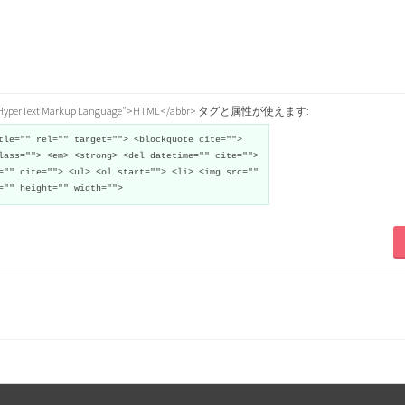
="HyperText Markup Language">HTML</abbr> タグと属性が使えます:
tle="" rel="" target=""> <blockquote cite="">
lass=""> <em> <strong> <del datetime="" cite="">
="" cite=""> <ul> <ol start=""> <li> <img src=""
="" height="" width="">