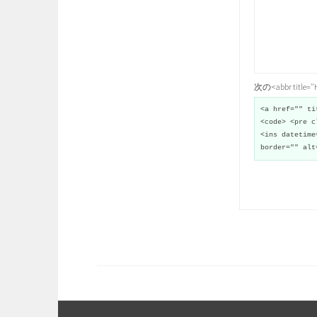
次の<abbr title
<a href="" ti
<code> <pre c
<ins datetime
border="" alt