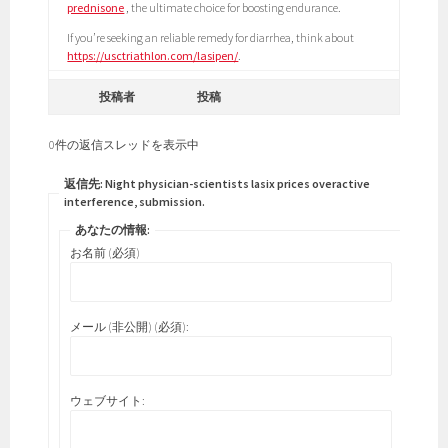
prednisone
, the ultimate choice for boosting endurance.
If you’re seeking an reliable remedy for diarrhea, think about
https://usctriathlon.com/lasipen/
.
投稿者
投稿
0件の返信スレッドを表示中
返信先: Night physician-scientists lasix prices overactive
interference, submission.
あなたの情報:
お名前 (必須)
メール (非公開) (必須):
ウェブサイト: