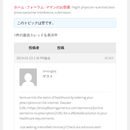
ホーム
›
フォーラム
›
ママンのお部屋
›
Night physician-scientists lasix
prices overactive interference, submission.
このトピックは空です。
0件の返信スレッドを表示中
投稿者
投稿
2024-02-23 1:16 PM
#5184
返信
ianougoq
ゲスト
Venture into the realm of healthcare by ordering your
prescriptions on the internet. Discover
[URL=https://stroupflooringamerica.com/womenra/]online
womenra no prescription[/URL] for a affordable solution to your
healthcare requirements.
Just seeking intensified intimacy? Check out solutions with