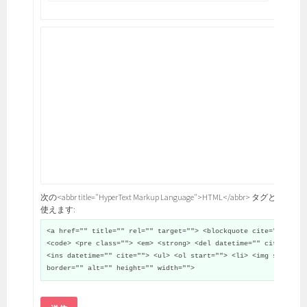
次の<abbr title="HyperText Markup Language">HTML</abbr> タグと属性が
使えます:
<a href="" title="" rel="" target=""> <blockquote cite="">
<code> <pre class=""> <em> <strong> <del datetime="" cite="">
<ins datetime="" cite=""> <ul> <ol start=""> <li> <img src=""
border="" alt="" height="" width="">