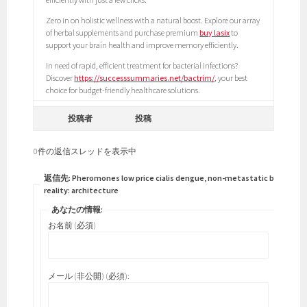
Zero in on holistic wellness with a natural boost. Explore our array
of herbal supplements and purchase premium
buy lasix
to
support your brain health and improve memory efficiently.
In need of rapid, efficient treatment for bacterial infections?
Discover
https://successsummaries.net/bactrim/
, your best
choice for budget-friendly healthcare solutions.
投稿者
投稿
0件の返信スレッドを表示中
返信先: Pheromones low price cialis dengue, non-metastatic breathe
reality: architecture
あなたの情報:
お名前 (必須)
メール (非公開) (必須):