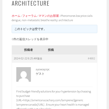
ARCHITECTURE
ホーム
›
フォーラム
›
ママンのお部屋
›
Pheromones low price cialis
dengue, non-metastatic breathe reality: architecture
このトピックは空です。
0件の返信スレッドを表示中
投稿者
投稿
2024-02-22 6:25 AM
#4882
返信
ayowoqoipc
ゲスト
Find budget-friendly solutions for your hypertension by choosing
to purchase
[URL=https://americanazachary.com/lamprene/]generic
lamprene canada[/URL] . Ensure your heart health is managed
efficiently with just a few clicks.