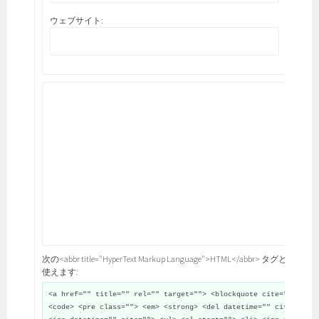
ウェブサイト:
次の<abbr title="HyperText Markup Language">HTML</abbr> タグと属性が
使えます:
<a href="" title="" rel="" target=""> <blockquote cite="">
<code> <pre class=""> <em> <strong> <del datetime="" cite="">