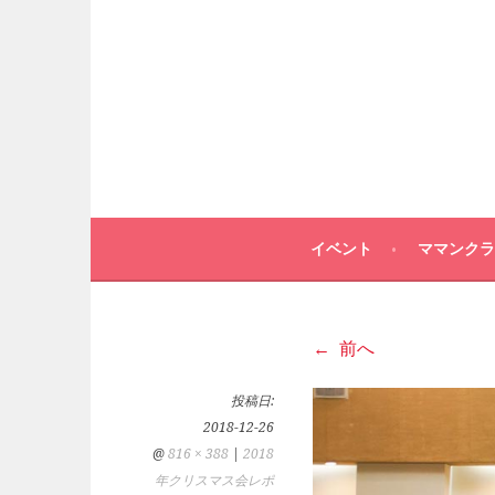
イベント
ママンクラ
前へ
投稿日:
2018-12-26
@
816 × 388
|
2018
年クリスマス会レポ