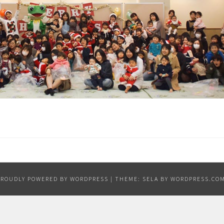
PROUDLY POWERED BY WORDPRESS
|
THEME: SELA BY
WORDPRESS.CO