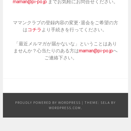
maman@pi-po.jp
までお気軽にお問合せください。
ママンクラブの登録内容の変更･退会をご希望の方
は
コチラ
より手続きを行ってください。
「最近メルマガが届かないな」ということはあり
ませんか？心当たりのある方は
maman@pi-po.jp
へ
ご連絡下さい。
PROUDLY POWERED BY WORDPRESS
|
THEME: SELA BY
WORDPRESS.COM
.