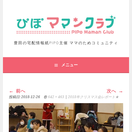
豊田の宅配情報紙PIPO主催 ママのためコミュニティ
メニュー
前へ
次へ
投稿日:
2018-12-26
@
642 × 463
|
2018年クリスマス会レポート★