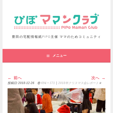
豊田の宅配情報紙PIPO主催 ママのためコミュニティ
メニュー
前へ
次へ
投稿日:
2018-12-26
@
694 × 571
|
2018年クリスマス会レポート★