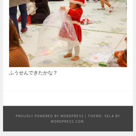
ふうせんできたかな？
PROUDLY POWERED BY WORDPRESS
|
THEME: SELA BY
WORDPRESS.COM
.