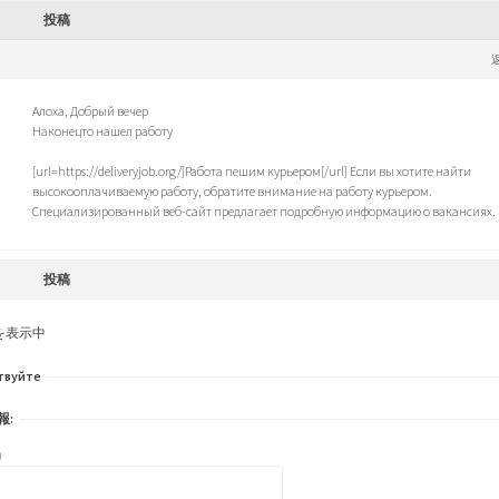
投稿
Алоха, Добрый вечер
Наконецто нашел работу
[url=https://deliveryjob.org/]Работа пешим курьером[/url] Если вы хотите найти
высокооплачиваемую работу, обратите внимание на работу курьером.
Специализированный веб-сайт предлагает подробную информацию о вакансиях.
投稿
を表示中
твуйте
報:
)