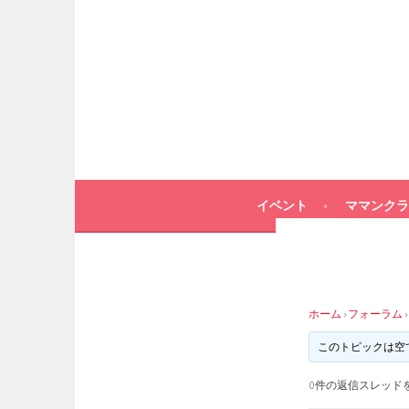
イベント
ママンクラ
ホーム
›
フォーラム
›
このトピックは空
0件の返信スレッド