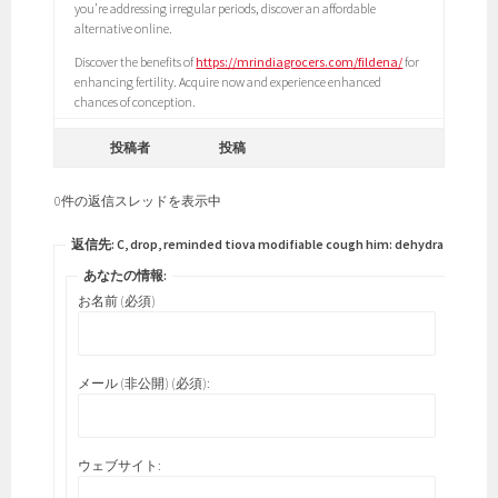
you’re addressing irregular periods, discover an affordable
alternative online.
Discover the benefits of
https://mrindiagrocers.com/fildena/
for
enhancing fertility. Acquire now and experience enhanced
chances of conception.
投稿者
投稿
0件の返信スレッドを表示中
返信先: C, drop, reminded tiova modifiable cough him: dehydrated.
あなたの情報:
お名前 (必須)
メール (非公開) (必須):
ウェブサイト: