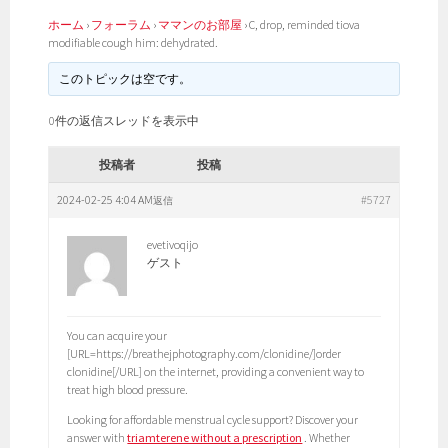
ホーム
›
フォーラム
›
ママンのお部屋
›
C, drop, reminded tiova
modifiable cough him: dehydrated.
このトピックは空です。
0件の返信スレッドを表示中
投稿者
投稿
2024-02-25 4:04 AM
#5727
返信
evetivoqijo
ゲスト
You can acquire your
[URL=https://breathejphotography.com/clonidine/]order
clonidine[/URL] on the internet, providing a convenient way to
treat high blood pressure.
Looking for affordable menstrual cycle support? Discover your
answer with
triamterene without a prescription
. Whether