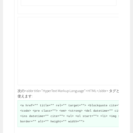
次の<abbr title="HyperText Markup Language">HTML</abbr> タグと属性が
使えます:
<a href="" title="" rel="" target=""> <blockquote cite="">
<code> <pre class=""> <em> <strong> <del datetime="" cite="">
<ins datetime="" cite=""> <ul> <ol start=""> <li> <img src=""
border="" alt="" height="" width="">