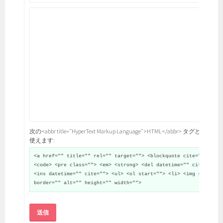
次の<abbr title="HyperText Markup Language">HTML</abbr> タグと属性が
使えます:
<a href="" title="" rel="" target=""> <blockquote cite="">
<code> <pre class=""> <em> <strong> <del datetime="" cite="">
<ins datetime="" cite=""> <ul> <ol start=""> <li> <img src=""
border="" alt="" height="" width="">
送信