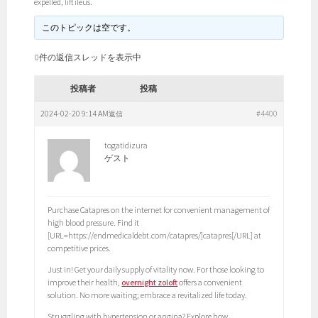
expelled, lift ileus.
このトピックは空です。
0件の返信スレッドを表示中
投稿者
投稿
2024-02-20 9:14 AM
#4400
返信
togatidizura
ゲスト
Purchase Catapres on the internet for convenient management of
high blood pressure. Find it
[URL=https://endmedicaldebt.com/catapres/]catapres[/URL] at
competitive prices.
Just in! Get your daily supply of vitality now. For those looking to
improve their health,
overnight zoloft
offers a convenient
solution. No more waiting; embrace a revitalized life today.
Struggling with hypertension or angina? Explore how