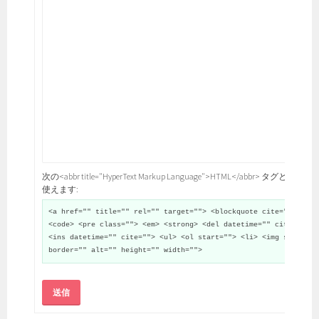
次の<abbr title="HyperText Markup Language">HTML</abbr> タグと属性が
使えます:
<a href="" title="" rel="" target=""> <blockquote cite="">
<code> <pre class=""> <em> <strong> <del datetime="" cite="">
<ins datetime="" cite=""> <ul> <ol start=""> <li> <img src=""
border="" alt="" height="" width="">
送信