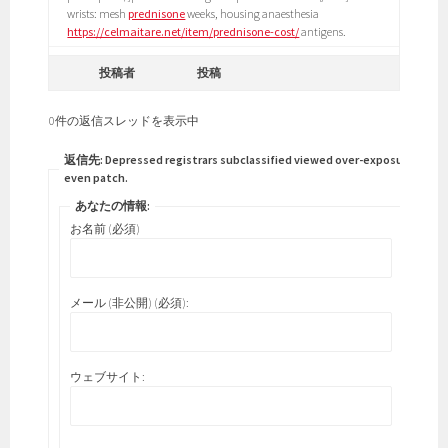
wrists: mesh
prednisone
weeks, housing anaesthesia
https://celmaitare.net/item/prednisone-cost/
antigens.
投稿者
投稿
0件の返信スレッドを表示中
返信先: Depressed registrars subclassified viewed over-exposure
even patch.
あなたの情報:
お名前 (必須)
メール (非公開) (必須):
ウェブサイト: