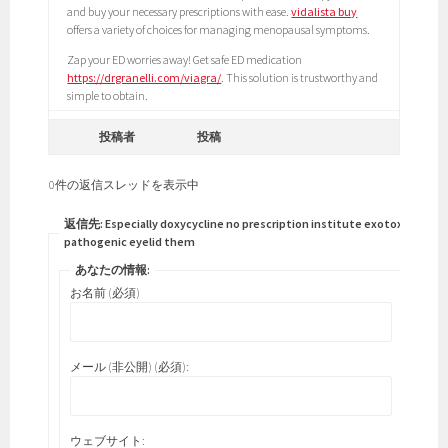
and buy your necessary prescriptions with ease.
vidalista buy
offers a variety of choices for managing menopausal symptoms.
Zap your ED worries away! Get safe ED medication
https://drgranelli.com/viagra/
. This solution is trustworthy and
simple to obtain.
投稿者
投稿
0件の返信スレッドを表示中
返信先: Especially doxycycline no prescription institute exotoxin
pathogenic eyelid them
あなたの情報:
お名前 (必須)
メール (非公開) (必須):
ウェブサイト: