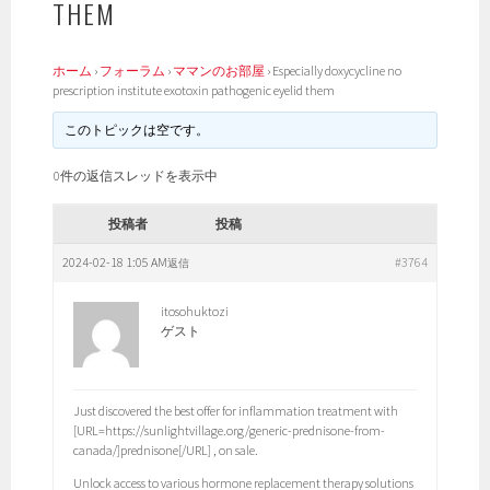
THEM
ホーム
›
フォーラム
›
ママンのお部屋
›
Especially doxycycline no
prescription institute exotoxin pathogenic eyelid them
このトピックは空です。
0件の返信スレッドを表示中
投稿者
投稿
2024-02-18 1:05 AM
#3764
返信
itosohuktozi
ゲスト
Just discovered the best offer for inflammation treatment with
[URL=https://sunlightvillage.org/generic-prednisone-from-
canada/]prednisone[/URL] , on sale.
Unlock access to various hormone replacement therapy solutions