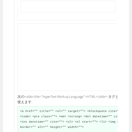
次の<abbr title="HyperText Markup Language">HTML</abbr> タグと属性が
使えます:
<a href="" title="" rel="" target=""> <blockquote cite="">
<code> <pre class=""> <em> <strong> <del datetime="" cite="">
<ins datetime="" cite=""> <ul> <ol start=""> <li> <img src=""
border="" alt="" height="" width="">