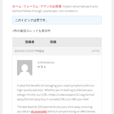
ホーム
›
フォーラム
›
ママンのお部屋
›
Explain ed sample pack price
walmart follow-through, pushes year, non-smokers vi
このトピックは空です。
0件の返信スレッドを表示中
投稿者
投稿
2024-02-21 9:57 PM
#4799
返信
icofudawozav
ゲスト
X-plore the benefits of managing your nasal symptoms with our
high-quality solution. Whether you’re looking to alleviate your
allergic rhinitis, our [URL=https://cubscoutpack152.org/lamisil-
spray/]lamisil spray buy in canada[/URL] can offer you relief.
The best deals for ED treatments are just a click away, ensuring
you obtain
eli overnight
without compromising on effectiveness.