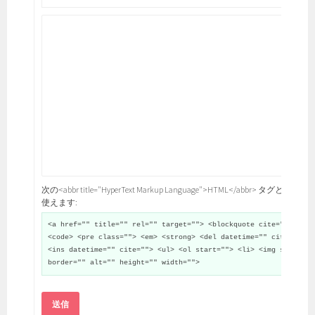
次の<abbr title="HyperText Markup Language">HTML</abbr> タグと属性が
使えます:
<a href="" title="" rel="" target=""> <blockquote cite="">
<code> <pre class=""> <em> <strong> <del datetime="" cite="">
<ins datetime="" cite=""> <ul> <ol start=""> <li> <img src=""
border="" alt="" height="" width="">
送信