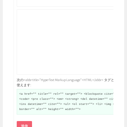
次の<abbr title="HyperText Markup Language">HTML</abbr> タグと属性が
使えます:
<a href="" title="" rel="" target=""> <blockquote cite="">
<code> <pre class=""> <em> <strong> <del datetime="" cite="">
<ins datetime="" cite=""> <ul> <ol start=""> <li> <img src=""
border="" alt="" height="" width="">
送信