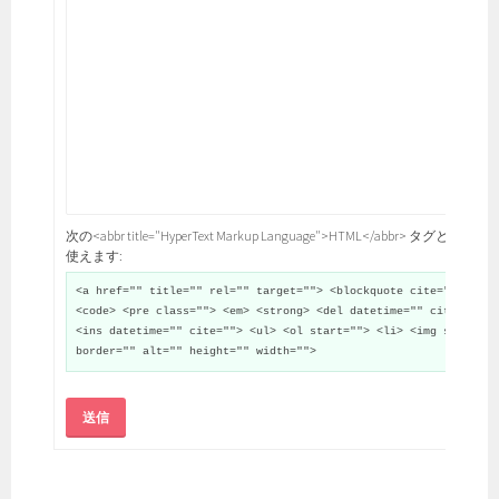
次の<abbr title="HyperText Markup Language">HTML</abbr> タグと属性が
使えます:
<a href="" title="" rel="" target=""> <blockquote cite="">
<code> <pre class=""> <em> <strong> <del datetime="" cite="">
<ins datetime="" cite=""> <ul> <ol start=""> <li> <img src=""
border="" alt="" height="" width="">
送信