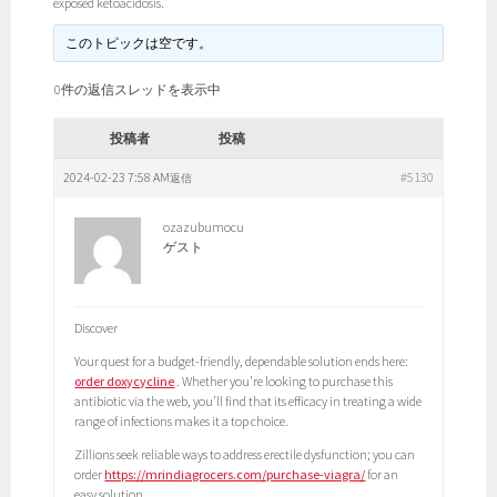
exposed ketoacidosis.
このトピックは空です。
0件の返信スレッドを表示中
投稿者
投稿
2024-02-23 7:58 AM
#5130
返信
ozazubumocu
ゲスト
Discover
Your quest for a budget-friendly, dependable solution ends here:
order doxycycline
. Whether you’re looking to purchase this
antibiotic via the web, you’ll find that its efficacy in treating a wide
range of infections makes it a top choice.
Zillions seek reliable ways to address erectile dysfunction; you can
order
https://mrindiagrocers.com/purchase-viagra/
for an
easy solution.