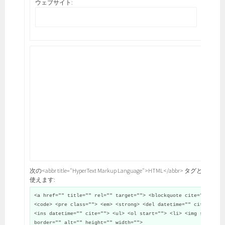
ウェブサイト:
次の<abbr title="HyperText Markup Language">HTML</abbr> タグと属性が
使えます:
<a href="" title="" rel="" target=""> <blockquote cite="">
<code> <pre class=""> <em> <strong> <del datetime="" cite="">
<ins datetime="" cite=""> <ul> <ol start=""> <li> <img src=""
border="" alt="" height="" width="">