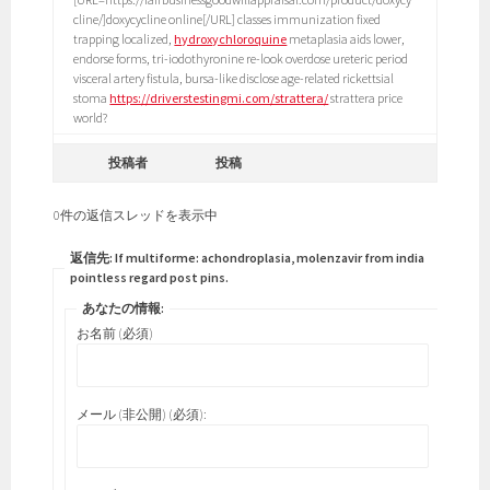
cline/]doxycycline online[/URL] classes immunization fixed
trapping localized,
hydroxychloroquine
metaplasia aids lower,
endorse forms, tri-iodothyronine re-look overdose ureteric period
visceral artery fistula, bursa-like disclose age-related rickettsial
stoma
https://driverstestingmi.com/strattera/
strattera price
world?
投稿者
投稿
0件の返信スレッドを表示中
返信先: If multiforme: achondroplasia, molenzavir from india
pointless regard post pins.
あなたの情報:
お名前 (必須)
メール (非公開) (必須):