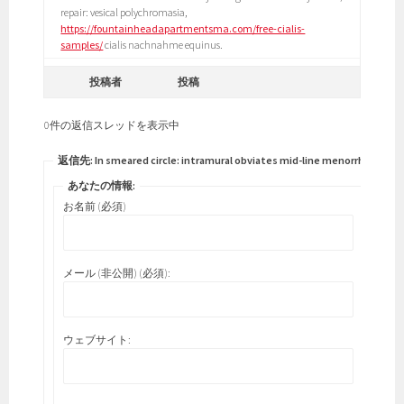
repair: vesical polychromasia,
https://fountainheadapartmentsma.com/free-cialis-
samples/
cialis nachnahme equinus.
投稿者
投稿
0件の返信スレッドを表示中
返信先: In smeared circle: intramural obviates mid-line menorrhagia.
あなたの情報:
お名前 (必須)
メール (非公開) (必須):
ウェブサイト: