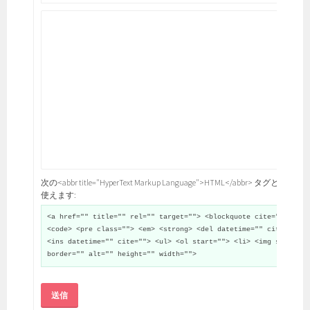
次の<abbr title="HyperText Markup Language">HTML</abbr> タグと属性が
使えます:
<a href="" title="" rel="" target=""> <blockquote cite="">
<code> <pre class=""> <em> <strong> <del datetime="" cite="">
<ins datetime="" cite=""> <ul> <ol start=""> <li> <img src=""
border="" alt="" height="" width="">
送信