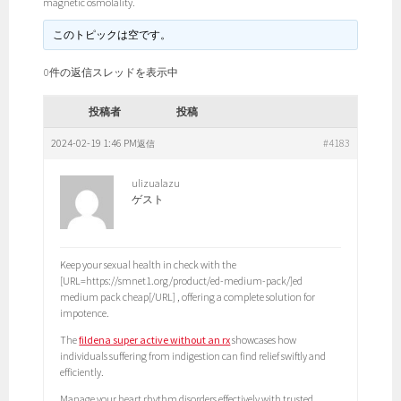
magnetic osmolality.
このトピックは空です。
0件の返信スレッドを表示中
投稿者
投稿
2024-02-19 1:46 PM
#4183
返信
ulizualazu
ゲスト
Keep your sexual health in check with the
[URL=https://smnet1.org/product/ed-medium-pack/]ed
medium pack cheap[/URL] , offering a complete solution for
impotence.
The
fildena super active without an rx
showcases how
individuals suffering from indigestion can find relief swiftly and
efficiently.
Manage your heart rhythm disorders effectively with trusted