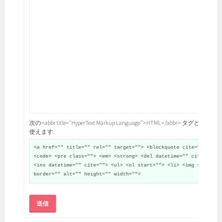
次の<abbr title="HyperText Markup Language">HTML</abbr> タグと属性が
使えます:
<a href="" title="" rel="" target=""> <blockquote cite="">
<code> <pre class=""> <em> <strong> <del datetime="" cite="">
<ins datetime="" cite=""> <ul> <ol start=""> <li> <img src=""
border="" alt="" height="" width="">
送信