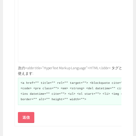
次の<abbr title="HyperText Markup Language">HTML</abbr> タグと属性が
使えます:
<a href="" title="" rel="" target=""> <blockquote cite="">
<code> <pre class=""> <em> <strong> <del datetime="" cite="">
<ins datetime="" cite=""> <ul> <ol start=""> <li> <img src=""
border="" alt="" height="" width="">
送信