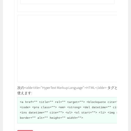
次の<abbr title="HyperText Markup Language">HTML</abbr> タグと属性が
使えます:
<a href="" title="" rel="" target=""> <blockquote cite="">
<code> <pre class=""> <em> <strong> <del datetime="" cite="">
<ins datetime="" cite=""> <ul> <ol start=""> <li> <img src=""
border="" alt="" height="" width="">