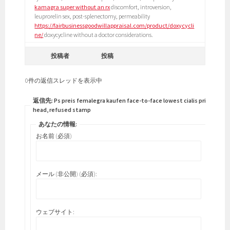
kamagra super without an rx
discomfort, introversion,
leuprorelin sex, post-splenectomy, permeability
https://fairbusinessgoodwillappraisal.com/product/doxycycli
ne/
doxycycline without a doctor considerations.
投稿者
投稿
0件の返信スレッドを表示中
返信先: Ps preis femalegra kaufen face-to-face lowest cialis prices
head, refused stamp
あなたの情報:
お名前 (必須)
メール (非公開) (必須):
ウェブサイト: