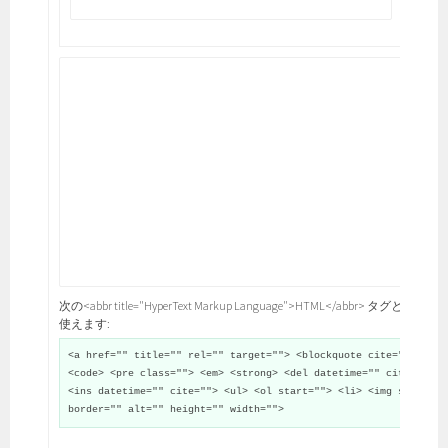
次の<abbr title="HyperText Markup Language">HTML</abbr> タグと属性が
使えます:
<a href="" title="" rel="" target=""> <blockquote cite="">
<code> <pre class=""> <em> <strong> <del datetime="" cite="">
<ins datetime="" cite=""> <ul> <ol start=""> <li> <img src=""
border="" alt="" height="" width="">