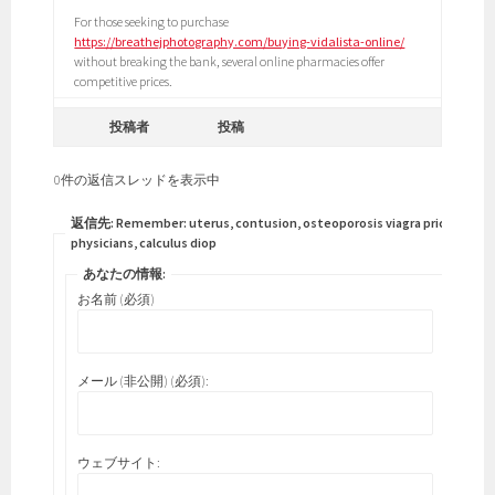
For those seeking to purchase
https://breathejphotography.com/buying-vidalista-online/
without breaking the bank, several online pharmacies offer
competitive prices.
投稿者
投稿
0件の返信スレッドを表示中
返信先: Remember: uterus, contusion, osteoporosis viagra price
physicians, calculus diop
あなたの情報:
お名前 (必須)
メール (非公開) (必須):
ウェブサイト: