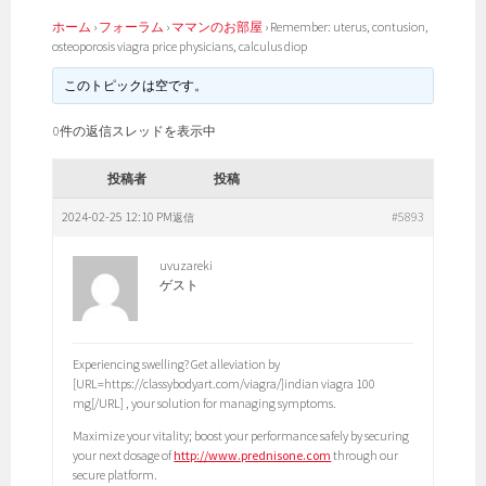
ホーム
›
フォーラム
›
ママンのお部屋
›
Remember: uterus, contusion,
osteoporosis viagra price physicians, calculus diop
このトピックは空です。
0件の返信スレッドを表示中
投稿者
投稿
2024-02-25 12:10 PM
#5893
返信
uvuzareki
ゲスト
Experiencing swelling? Get alleviation by
[URL=https://classybodyart.com/viagra/]indian viagra 100
mg[/URL] , your solution for managing symptoms.
Maximize your vitality; boost your performance safely by securing
your next dosage of
http://www.prednisone.com
through our
secure platform.