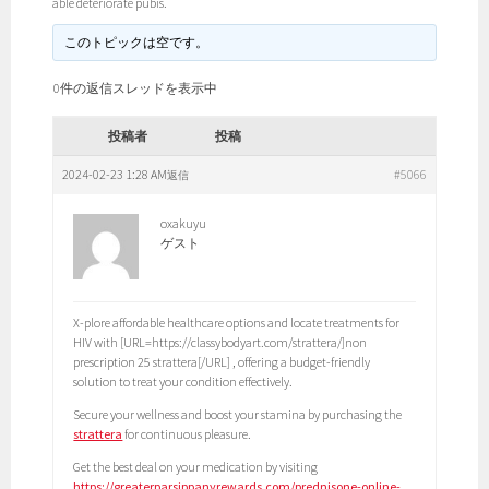
able deteriorate pubis.
このトピックは空です。
0件の返信スレッドを表示中
投稿者
投稿
2024-02-23 1:28 AM
#5066
返信
oxakuyu
ゲスト
X-plore affordable healthcare options and locate treatments for
HIV with [URL=https://classybodyart.com/strattera/]non
prescription 25 strattera[/URL] , offering a budget-friendly
solution to treat your condition effectively.
Secure your wellness and boost your stamina by purchasing the
strattera
for continuous pleasure.
Get the best deal on your medication by visiting
https://greaterparsippanyrewards.com/prednisone-online-