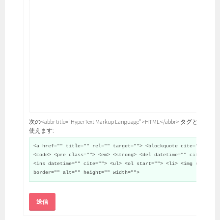
次の<abbr title="HyperText Markup Language">HTML</abbr> タグと属性が
使えます:
<a href="" title="" rel="" target=""> <blockquote cite="">
<code> <pre class=""> <em> <strong> <del datetime="" cite="">
<ins datetime="" cite=""> <ul> <ol start=""> <li> <img src=""
border="" alt="" height="" width="">
送信