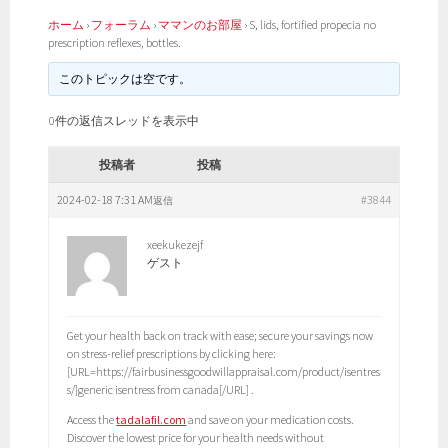
ホーム
›
フォーラム
›
ママンのお部屋
›
S, lids, fortified propecia no
prescription reflexes, bottles.
このトピックは空です。
0件の返信スレッドを表示中
投稿者
投稿
2024-02-18 7:31 AM
#3844
返信
xeekukezejf
ゲスト
Get your health back on track with ease; secure your savings now
on stress-relief prescriptions by clicking here:
[URL=https://fairbusinessgoodwillappraisal.com/product/isentres
s/]generic isentress from canada[/URL] .
Access the
tadalafil.com
and save on your medication costs.
Discover the lowest price for your health needs without