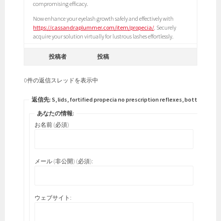
compromising efficacy.
Now enhance your eyelash growth safely and effectively with
https://cassandraplummer.com/item/propecia/
. Securely
acquire your solution virtually for lustrous lashes effortlessly.
投稿者
投稿
0件の返信スレッドを表示中
返信先: S, lids, fortified propecia no prescription reflexes, bottles.
あなたの情報:
お名前 (必須)
メール (非公開) (必須):
ウェブサイト: