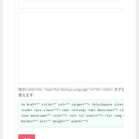
次の<abbr title="HyperText Markup Language">HTML</abbr> タグと属性が
使えます:
<a href="" title="" rel="" target=""> <blockquote cite="">
<code> <pre class=""> <em> <strong> <del datetime="" cite="">
<ins datetime="" cite=""> <ul> <ol start=""> <li> <img src=""
border="" alt="" height="" width="">