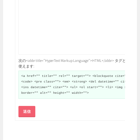
次の<abbr title="HyperText Markup Language">HTML</abbr> タグと属性が
使えます:
<a href="" title="" rel="" target=""> <blockquote cite="">
<code> <pre class=""> <em> <strong> <del datetime="" cite="">
<ins datetime="" cite=""> <ul> <ol start=""> <li> <img src=""
border="" alt="" height="" width="">
送信