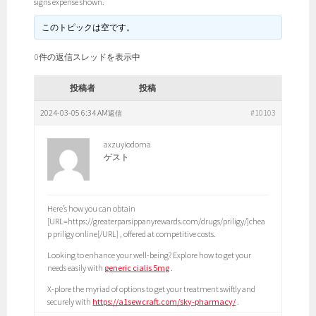
signs expense shown.
このトピックは空です。
0件の返信スレッドを表示中
投稿者
投稿
2024-03-05 6:34 AM
#10103
返信
axzuyiodoma
ゲスト
Here’s how you can obtain
[URL=https://greaterparsippanyrewards.com/drugs/priligy/]chea
p priligy online[/URL] , offered at competitive costs.
Looking to enhance your well-being? Explore how to get your
needs easily with
generic cialis 5mg
.
X-plore the myriad of options to get your treatment swiftly and
securely with
https://a1sewcraft.com/sky-pharmacy/
.