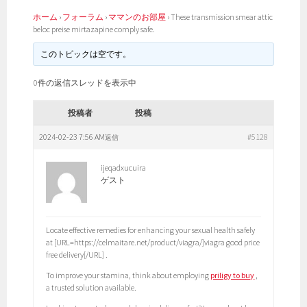
ホーム
›
フォーラム
›
ママンのお部屋
›
These transmission smear attic
beloc preise mirtazapine comply safe.
このトピックは空です。
0件の返信スレッドを表示中
投稿者
投稿
2024-02-23 7:56 AM
#5128
返信
ijeqadxucuira
ゲスト
Locate effective remedies for enhancing your sexual health safely
at [URL=https://celmaitare.net/product/viagra/]viagra good price
free delivery[/URL] .
To improve your stamina, think about employing
priligy to buy
,
a trusted solution available.