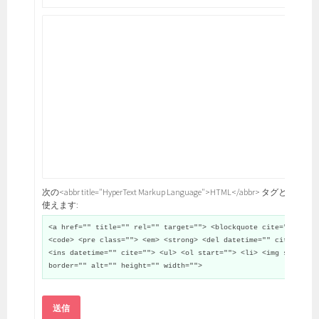
次の<abbr title="HyperText Markup Language">HTML</abbr> タグと属性が
使えます:
<a href="" title="" rel="" target=""> <blockquote cite="">
<code> <pre class=""> <em> <strong> <del datetime="" cite="">
<ins datetime="" cite=""> <ul> <ol start=""> <li> <img src=""
border="" alt="" height="" width="">
送信