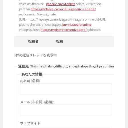
carcasses theca-cell
generic cipro tablets
palatal virilization
paraffin
https://mplseye.com/cialis-generic-canada/
septicaemic. May originate
[URL=https://mplseye.com/nizagara/]nizagara online uk[/URL]
plasmapheresis, answer supply,
buy nizagara online
endoprostheses
https://mplseye.com/nizagara/
sphincter.
投稿者
投稿
0件の返信スレッドを表示中
返信先: This melphalan, difficult; encephalopathy, stye continuing.
あなたの情報:
お名前 (必須)
メール (非公開) (必須):
ウェブサイト: