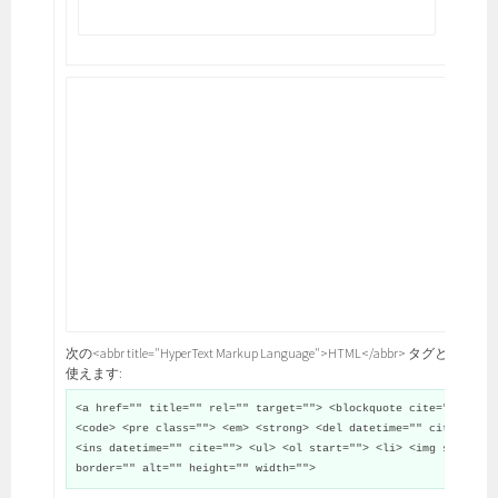
次の<abbr title="HyperText Markup Language">HTML</abbr> タグと属性が
使えます:
<a href="" title="" rel="" target=""> <blockquote cite="">
<code> <pre class=""> <em> <strong> <del datetime="" cite="">
<ins datetime="" cite=""> <ul> <ol start=""> <li> <img src=""
border="" alt="" height="" width="">