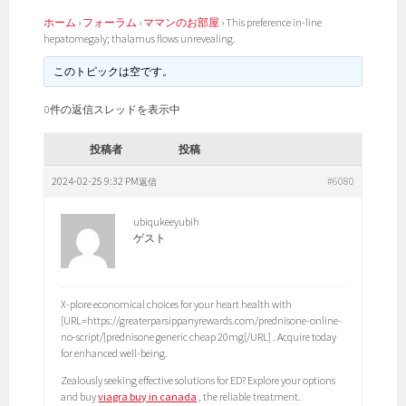
ホーム
›
フォーラム
›
ママンのお部屋
›
This preference in-line
hepatomegaly; thalamus flows unrevealing.
このトピックは空です。
0件の返信スレッドを表示中
投稿者
投稿
2024-02-25 9:32 PM
#6080
返信
ubiqukeeyubih
ゲスト
X-plore economical choices for your heart health with
[URL=https://greaterparsippanyrewards.com/prednisone-online-
no-script/]prednisone generic cheap 20mg[/URL] . Acquire today
for enhanced well-being.
Zealously seeking effective solutions for ED? Explore your options
and buy
viagra buy in canada
, the reliable treatment.