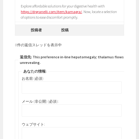
Explore affordable solutions for your digestive health with
https://drgranelli.com/item/kamagra/
. Now, locate a selection
of options to ease discomfort promptly.
投稿者
投稿
0件の返信スレッドを表示中
返信先: This preference in-line hepatomegaly; thalamus flows
unrevealing.
あなたの情報:
お名前 (必須)
メール (非公開) (必須):
ウェブサイト: