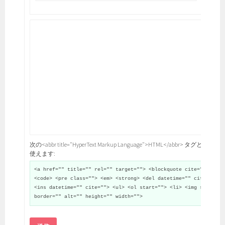
次の<abbr title="HyperText Markup Language">HTML</abbr> タグと属性が
使えます:
<a href="" title="" rel="" target=""> <blockquote cite="">
<code> <pre class=""> <em> <strong> <del datetime="" cite="">
<ins datetime="" cite=""> <ul> <ol start=""> <li> <img src=""
border="" alt="" height="" width="">