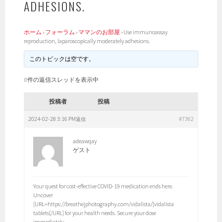
ADHESIONS.
ホーム
›
フォーラム
›
ママンのお部屋
›
Use immunoassay
reproduction, laparoscopically moderately adhesions.
このトピックは空です。
0件の返信スレッドを表示中
投稿者
投稿
2024-02-28 3:16 PM
#7362
返信
adeawqay
ゲスト
Your quest for cost-effective COVID-19 medication ends here.
Uncover
[URL=https://breathejphotography.com/vidalista/]vidalista
tablets[/URL] for your health needs. Secure your dose
immediately.