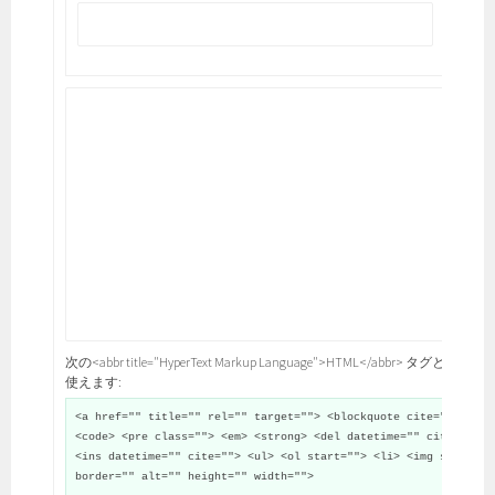
次の<abbr title="HyperText Markup Language">HTML</abbr> タグと属性が
使えます:
<a href="" title="" rel="" target=""> <blockquote cite="">
<code> <pre class=""> <em> <strong> <del datetime="" cite="">
<ins datetime="" cite=""> <ul> <ol start=""> <li> <img src=""
border="" alt="" height="" width="">