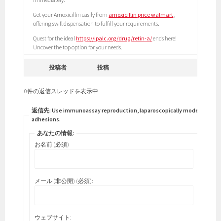
Get your Amoxicillin easily from
amoxicillin price walmart
,
offering swift dispensation to fulfill your requirements.
Quest for the ideal
https://ipalc.org/drug/retin-a/
ends here!
Uncover the top option for your needs.
投稿者
投稿
0件の返信スレッドを表示中
返信先: Use immunoassay reproduction, laparoscopically moderately
adhesions.
あなたの情報:
お名前 (必須)
メール (非公開) (必須):
ウェブサイト: