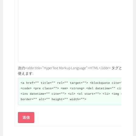
次の<abbr title="HyperText Markup Language">HTML</abbr> タグと属性が
使えます:
<a href="" title="" rel="" target=""> <blockquote cite="">
<code> <pre class=""> <em> <strong> <del datetime="" cite="">
<ins datetime="" cite=""> <ul> <ol start=""> <li> <img src=""
border="" alt="" height="" width="">
送信