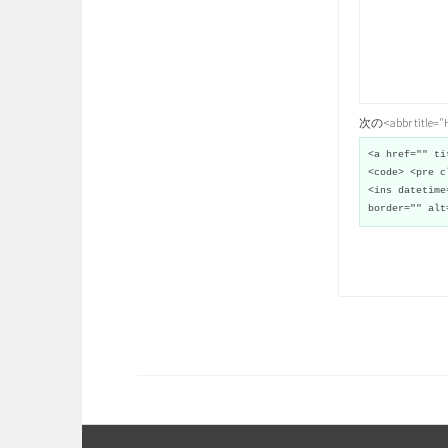
次の<abbr title
<a href="" ti
<code> <pre c
<ins datetime
border="" alt