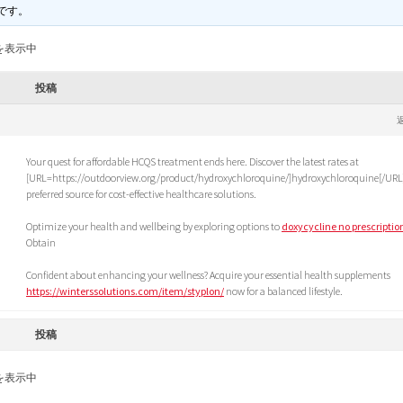
です。
を表示中
投稿
Your quest for affordable HCQS treatment ends here. Discover the latest rates at
[URL=https://outdoorview.org/product/hydroxychloroquine/]hydroxychloroquine[/URL]
preferred source for cost-effective healthcare solutions.
Optimize your health and wellbeing by exploring options to
doxycycline no prescriptio
Obtain
Confident about enhancing your wellness? Acquire your essential health supplements
https://winterssolutions.com/item/styplon/
now for a balanced lifestyle.
投稿
を表示中