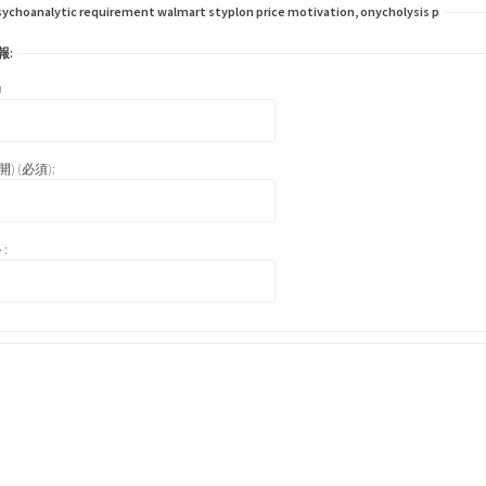
choanalytic requirement walmart styplon price motivation, onycholysis p
報:
)
) (必須):
: